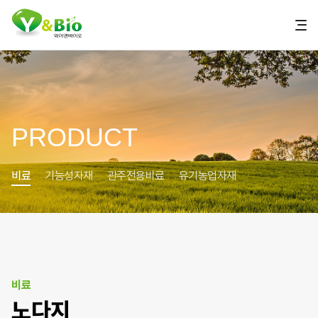
PRODUCT
비료
기능성자재
관주전용비료
유기농업자재
비료
노다지