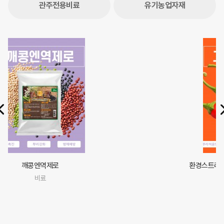
관주전용비료
유기농업자재
환경스트레스 감소의 최강자 고추엔탄제로
비료