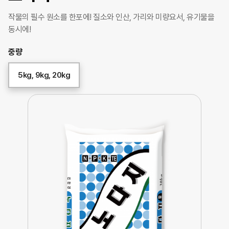
작물의 필수 원소를 한포에!
질소와 인산, 가리와 미량요서, 유기물을
동시에!
중량
5kg, 9kg, 20kg