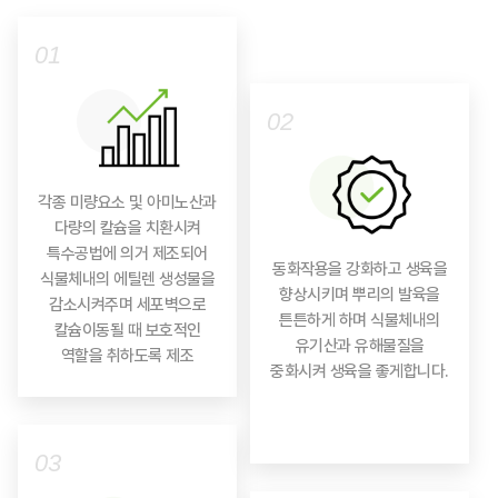
01
02
각종 미량요소 및 아미노산과
다량의 칼슘을 치환시켜
특수공법에 의거 제조되어
동화작용을 강화하고 생육을
식물체내의 에틸렌 생성물을
향상시키며 뿌리의 발육을
감소시켜주며 세포벽으로
튼튼하게 하며 식물체내의
칼슘이동될 때 보호적인
유기산과 유해물질을
역할을 취하도록 제조
중화시켜 생육을 좋게합니다.
03