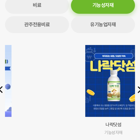
비료
기능성자재
관주전용비료
유기농업자재
나락닷섬
기능성자재