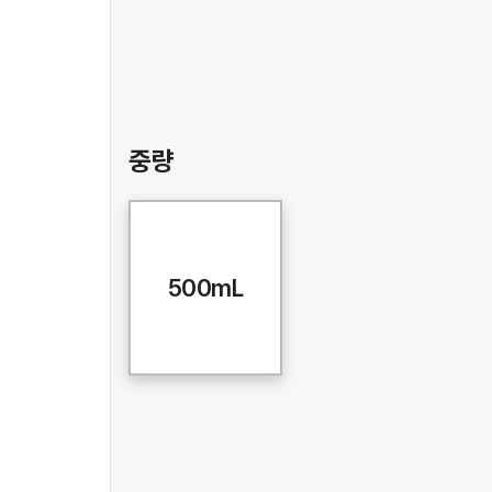
중량
500mL