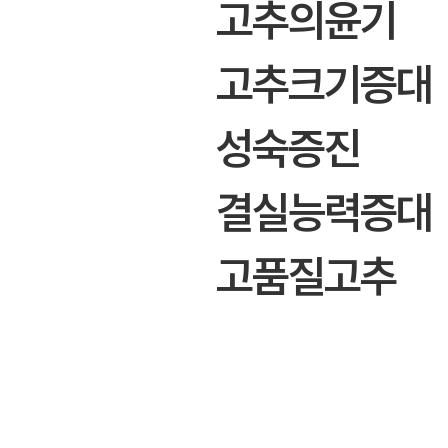
고추의윤기
고추크기증대
성숙증진
결실능력증대
고품질고추