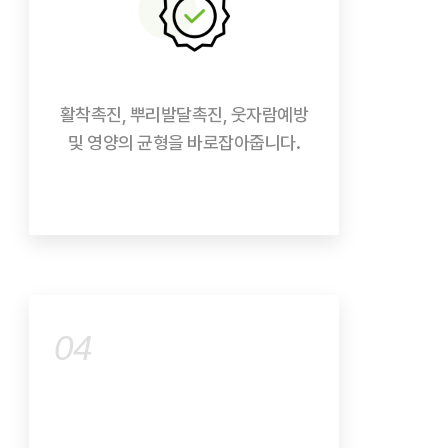
활착촉진, 뿌리발달촉진, 웃자람예방
및 영양의 균형을 바로잡아줍니다.
04