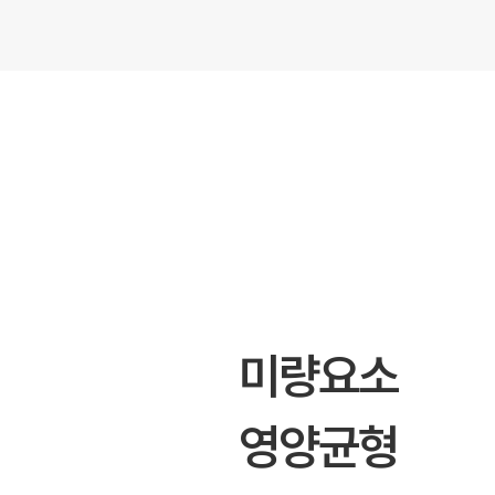
미량요소
영양균형